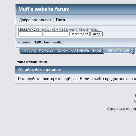
Muff's website forum
Добро пожаловать,
Гость
Пожалуйста,
войдите
или
зарегистрируйтесь
.
SMF - Just Installed!
Новости:
НАЧАЛО
ПОМОЩЬ
ПОИСК
КАЛЕНДАРЬ
ВХОД
РЕГИСТРАЦИЯ
Muff's website forum
Ошибка базы данных
Пожалуйста, повторите ещё раз. Если ошибка продолжает повт
М
Страница сгенерир