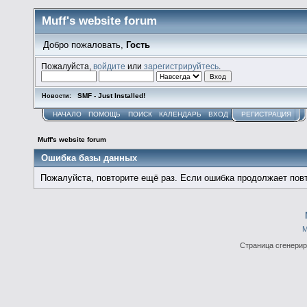
Muff's website forum
Добро пожаловать,
Гость
Пожалуйста,
войдите
или
зарегистрируйтесь
.
SMF - Just Installed!
Новости:
НАЧАЛО
ПОМОЩЬ
ПОИСК
КАЛЕНДАРЬ
ВХОД
РЕГИСТРАЦИЯ
Muff's website forum
Ошибка базы данных
Пожалуйста, повторите ещё раз. Если ошибка продолжает повт
М
Страница сгенериро