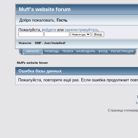
Muff's website forum
Добро пожаловать,
Гость
Пожалуйста,
войдите
или
зарегистрируйтесь
.
SMF - Just Installed!
Новости:
НАЧАЛО
ПОМОЩЬ
ПОИСК
КАЛЕНДАРЬ
ВХОД
РЕГИСТРАЦИЯ
Muff's website forum
Ошибка базы данных
Пожалуйста, повторите ещё раз. Если ошибка продолжает повт
М
Страница сгенериро