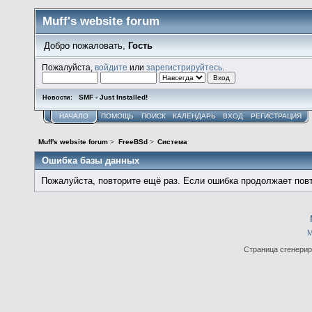
Muff's website forum
Добро пожаловать,
Гость
Пожалуйста,
войдите
или
зарегистрируйтесь
.
SMF - Just Installed!
Новости:
НАЧАЛО
ПОМОЩЬ
ПОИСК
КАЛЕНДАРЬ
ВХОД
РЕГИСТРАЦИЯ
Muff's website forum
>
FreeBSd
>
Система
Ошибка базы данных
Пожалуйста, повторите ещё раз. Если ошибка продолжает повт
М
Страница сгенериро