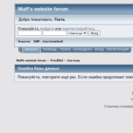
Muff's website forum
Добро пожаловать,
Гость
Пожалуйста,
войдите
или
зарегистрируйтесь
.
SMF - Just Installed!
Новости:
НАЧАЛО
ПОМОЩЬ
ПОИСК
КАЛЕНДАРЬ
ВХОД
РЕГИСТРАЦИЯ
Muff's website forum
>
FreeBSd
>
Система
Ошибка базы данных
Пожалуйста, повторите ещё раз. Если ошибка продолжает повт
М
Страница сгенериро