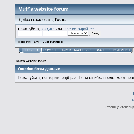
Muff's website forum
Добро пожаловать,
Гость
Пожалуйста,
войдите
или
зарегистрируйтесь
.
SMF - Just Installed!
Новости:
НАЧАЛО
ПОМОЩЬ
ПОИСК
КАЛЕНДАРЬ
ВХОД
РЕГИСТРАЦИЯ
Muff's website forum
Ошибка базы данных
Пожалуйста, повторите ещё раз. Если ошибка продолжает повт
М
Страница сгенериро