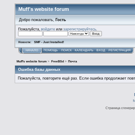
Muff's website forum
Добро пожаловать,
Гость
Пожалуйста,
войдите
или
зарегистрируйтесь
.
SMF - Just Installed!
Новости:
НАЧАЛО
ПОМОЩЬ
ПОИСК
КАЛЕНДАРЬ
ВХОД
РЕГИСТРАЦИЯ
Muff's website forum
>
FreeBSd
>
Почта
Ошибка базы данных
Пожалуйста, повторите ещё раз. Если ошибка продолжает повт
М
Страница сгенериро