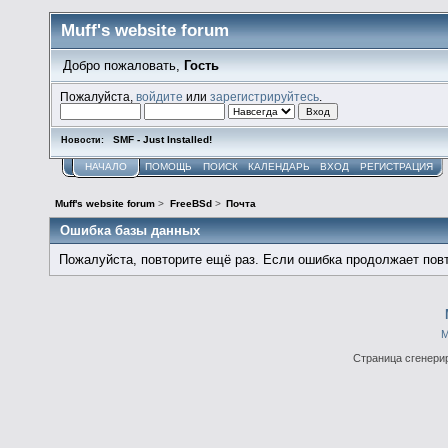
Muff's website forum
Добро пожаловать,
Гость
Пожалуйста,
войдите
или
зарегистрируйтесь
.
SMF - Just Installed!
Новости:
НАЧАЛО
ПОМОЩЬ
ПОИСК
КАЛЕНДАРЬ
ВХОД
РЕГИСТРАЦИЯ
Muff's website forum
>
FreeBSd
>
Почта
Ошибка базы данных
Пожалуйста, повторите ещё раз. Если ошибка продолжает повт
М
Страница сгенерир