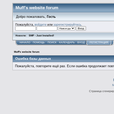
Muff's website forum
Добро пожаловать,
Гость
Пожалуйста,
войдите
или
зарегистрируйтесь
.
SMF - Just Installed!
Новости:
НАЧАЛО
ПОМОЩЬ
ПОИСК
КАЛЕНДАРЬ
ВХОД
РЕГИСТРАЦИЯ
Muff's website forum
Ошибка базы данных
Пожалуйста, повторите ещё раз. Если ошибка продолжает повт
М
Страница сгенериро