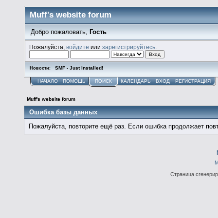
Muff's website forum
Добро пожаловать,
Гость
Пожалуйста,
войдите
или
зарегистрируйтесь
.
SMF - Just Installed!
Новости:
НАЧАЛО
ПОМОЩЬ
ПОИСК
КАЛЕНДАРЬ
ВХОД
РЕГИСТРАЦИЯ
Muff's website forum
Ошибка базы данных
Пожалуйста, повторите ещё раз. Если ошибка продолжает повт
М
Страница сгенериро