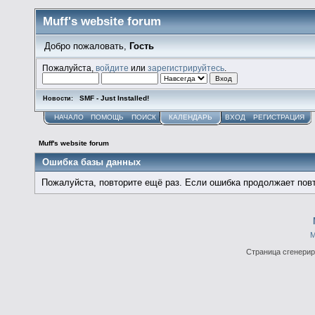
Muff's website forum
Добро пожаловать,
Гость
Пожалуйста,
войдите
или
зарегистрируйтесь
.
SMF - Just Installed!
Новости:
НАЧАЛО
ПОМОЩЬ
ПОИСК
КАЛЕНДАРЬ
ВХОД
РЕГИСТРАЦИЯ
Muff's website forum
Ошибка базы данных
Пожалуйста, повторите ещё раз. Если ошибка продолжает повт
М
Страница сгенериро